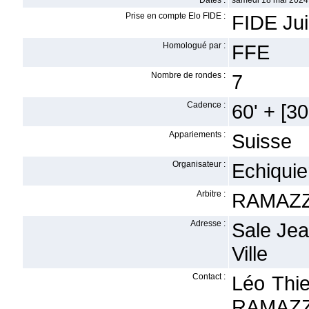
Dates :
samedi 18 mai 2024 
Prise en compte Elo FIDE :
FIDE Ju
Homologué par :
FFE
Nombre de rondes :
7
Cadence :
60' + [30'
Appariements :
Suisse
Organisateur :
Echiquie
Arbitre :
RAMAZZ
Adresse :
Sale Jea
Ville
Contact :
Léo Thi
RAMAZZO