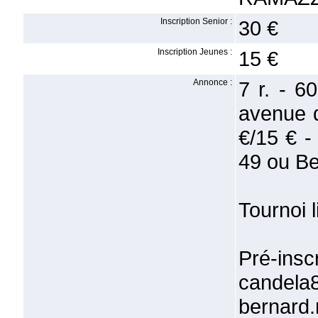
Inscription Senior :
30 €
Inscription Jeunes :
15 €
Annonce :
7 r. - 6
avenue d
€/15 € 
49 ou B
Tournoi l
Pré-ins
can
bernard