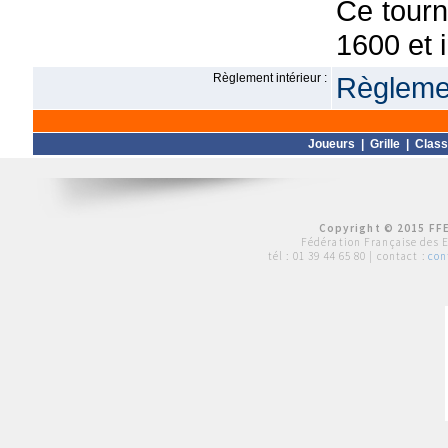
Ce tourn
1600 et 
Règlement intérieur :
Règlemen
Joueurs
|
Grille
|
Clas
Copyright © 2015 FFE
Fédération Française des 
tél :
01 39 44 65 80
| contact :
con