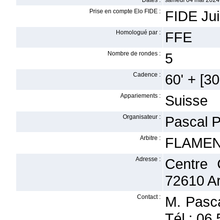
Dates :
samedi 04 mai 2024
Prise en compte Elo FIDE :
FIDE Ju
Homologué par :
FFE
Nombre de rondes :
5
Cadence :
60' + [30'
Appariements :
Suisse
Organisateur :
Pascal
Arbitre :
FLAMENT
Adresse :
Centre 
72610 A
Contact :
M. Pasca
Tél : 06