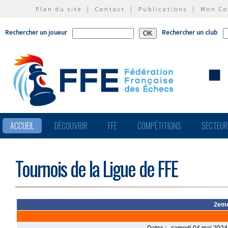
Plan du site
|
Contact
|
Publications
|
Mon C
Rechercher un joueur
Rechercher un club
ACCUEIL
DÉCOUVRIR
FFE
COMPÉTITIONS
SECTEU
Tournois de la Ligue de FFE
2eme