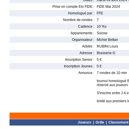
Dates :
mardi 09 avril 2024 
Prise en compte Elo FIDE :
FIDE Mai 2024
Homologué par :
FFE
Nombre de rondes :
7
Cadence :
10' Ko
Appariements :
Suisse
Organisateur :
Michel Bettan
Arbitre :
RUBINI Louis
Adresse :
Brasserie G
Inscription Senior :
5 €
Inscription Jeunes :
5 €
Annonce :
7 rondes de 10 min
tournoi homologué Bl
réservé aux joueurs 
S'inscrire entre J-4
limité aux premiers i
Joueurs
|
Grille
|
Classement