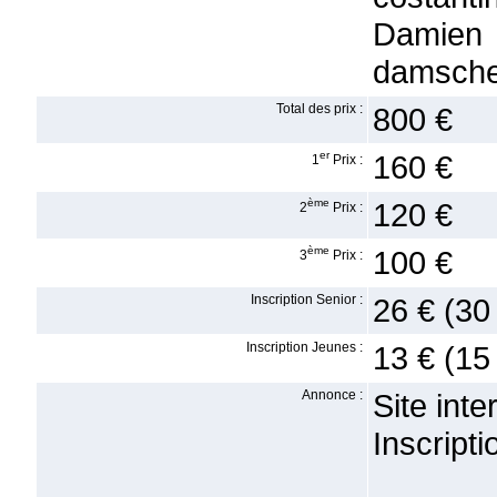
Damie
damsche
Total des prix :
800 €
er
160 €
1
Prix :
ème
120 €
2
Prix :
ème
100 €
3
Prix :
Inscription Senior :
26 € (30
Inscription Jeunes :
13 € (15
Annonce :
Site int
Inscript