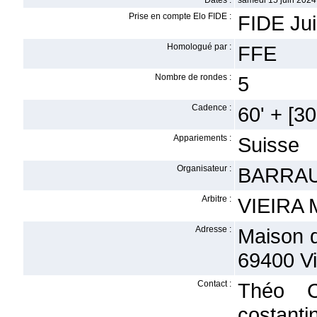
Dates :
samedi 15 juin 2024
Prise en compte Elo FIDE :
FIDE Jui
Homologué par :
FFE
Nombre de rondes :
5
Cadence :
60' + [30'
Appariements :
Suisse
Organisateur :
BARRAU
Arbitre :
VIEIRA M
Adresse :
Maison d
69400 Vi
Contact :
Théo 
costanti