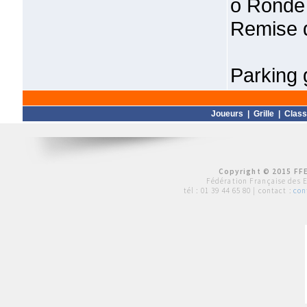
o Ronde 
Remise d
Parking g
Joueurs
|
Grille
|
Clas
Copyright © 2015 FFE
Fédération Française des 
tél :
01 39 44 65 80
| contact :
con