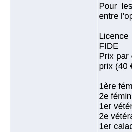
Pour les
entre l'o
Licence
FIDE
Prix par 
prix (40 
1ère fém
2e fémin
1er vété
2e vétér
1er calad