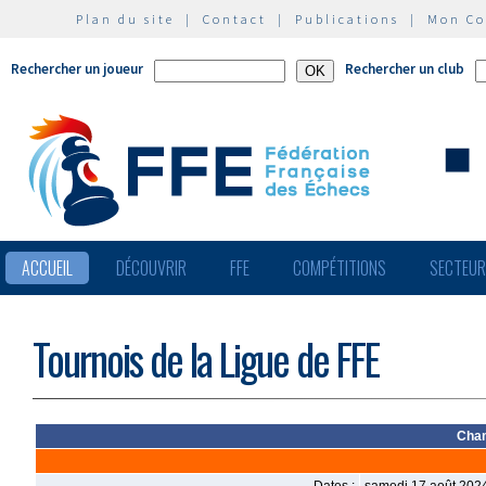
Plan du site
|
Contact
|
Publications
|
Mon C
Rechercher un joueur
Rechercher un club
ACCUEIL
DÉCOUVRIR
FFE
COMPÉTITIONS
SECTEU
Tournois de la Ligue de FFE
Cham