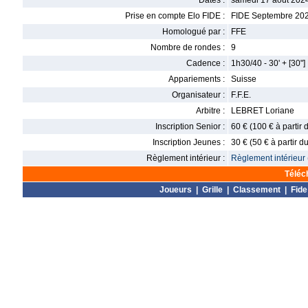
Dates :
samedi 17 août 202
Prise en compte Elo FIDE :
FIDE Septembre 20
Homologué par :
FFE
Nombre de rondes :
9
Cadence :
1h30/40 - 30' + [30"]
Appariements :
Suisse
Organisateur :
F.F.E.
Arbitre :
LEBRET Loriane
Inscription Senior :
60 € (100 € à partir
Inscription Jeunes :
30 € (50 € à partir 
Règlement intérieur :
Règlement intérieur 
Téléc
Joueurs
|
Grille
|
Classement
|
Fide