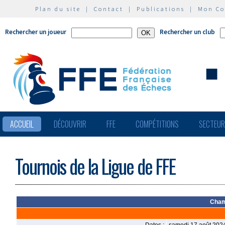
Plan du site
|
Contact
|
Publications
|
Mon C
Rechercher un joueur
Rechercher un club
ACCUEIL
DÉCOUVRIR
FFE
COMPÉTITIONS
SECTEU
Tournois de la Ligue de FFE
Cham