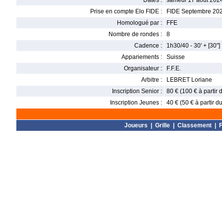
Dates :
samedi 17 août 202
Prise en compte Elo FIDE :
FIDE Septembre 20
Homologué par :
FFE
Nombre de rondes :
8
Cadence :
1h30/40 - 30' + [30"]
Appariements :
Suisse
Organisateur :
F.F.E.
Arbitre :
LEBRET Loriane
Inscription Senior :
80 € (100 € à partir
Inscription Jeunes :
40 € (50 € à partir 
Joueurs
|
Grille
|
Classement
|
F