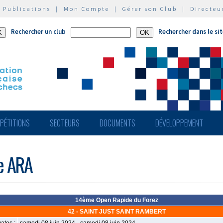
|
Publications
|
Mon Compte
|
Gérer son Club
|
Directeu
Rechercher un club
Rechercher dans le si
PÉTITIONS
SECTEURS
DOCUMENTS
DÉVELOPPEMENT
de ARA
14ème Open Rapide du Forez
42 - SAINT JUST SAINT RAMBERT