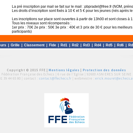
La pré inscription par mail se fait sur le mail : pbpradel@free.fr (NOM, pr
Les droits d’inscription sont fixés à 10 € et 5 € pour les jeunes (nés après l
Les inscriptions sur place sont ouvertes à partir de 13h00 et sont closes à 
Tous les niveaux sont récompensés :
1er prix : 70€ 2e prix : 50€ 3e prix : 40€ et 3 prix de 30 € pour les meilleur
participants)
eurs
|
Grille
|
Classement
|
Fide
|
Rd1
|
Rd2
|
Rd3
|
Rd4
|
Rd5
|
Rd6
|
Rd
Copyright © 2015 FFE |
Mentions légales
|
Protection des données
Fédération Française des Echecs |
6 rue de l'Eglise | 92600 ASNIERES SUR SEINE
01 39 44 65 80
| contact :
contact@ffechecs.fr
| webmestre :
erick.mouret@echecs.as