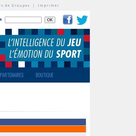
rs de Groupes
|
Imprimer
te
PARTENAIRES
BOUTIQUE