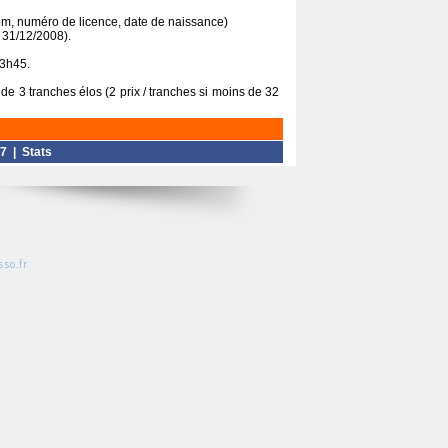
énom, numéro de licence, date de naissance)
e 31/12/2008).
13h45.
s de 3 tranches élos (2 prix / tranches si moins de 32
7
|
Stats
so.fr