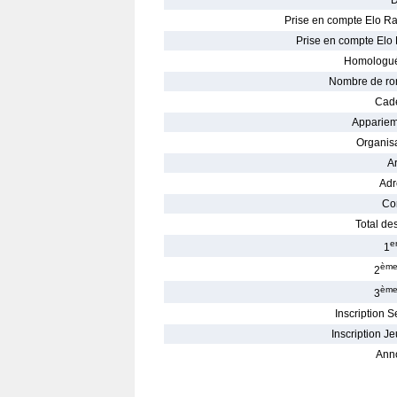
D
Prise en compte Elo Ra
Prise en compte Elo 
Homologué
Nombre de ro
Cade
Appariem
Organisa
Ar
Adr
Con
Total des
e
1
èm
2
èm
3
Inscription S
Inscription Je
Ann