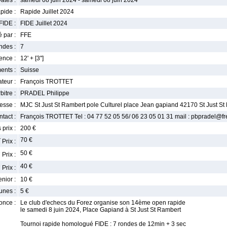
ates :
samedi 08 juin 2024 - samedi 08 juin 2024
pide :
Rapide Juillet 2024
FIDE :
FIDE Juillet 2024
 par :
FFE
ndes :
7
nce :
12' + [3'']
ents :
Suisse
teur :
François TROTTET
bitre :
PRADEL Philippe
esse :
MJC St Just St Rambert pole Culturel place Jean gapiand 42170 St Just St
tact :
François TROTTET Tel : 04 77 52 05 56/ 06 23 05 01 31 mail : pbpradel@fre
 prix :
200 €
r
70 €
Prix :
e
50 €
Prix :
e
40 €
Prix :
enior :
10 €
unes :
5 €
once :
Le club d'echecs du Forez organise son 14ème open rapide
le samedi 8 juin 2024, Place Gapiand à St Just St Rambert
Tournoi rapide homologué FIDE : 7 rondes de 12min + 3 sec