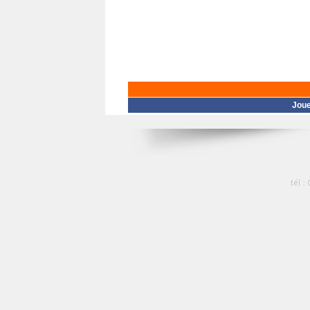
Jou
tél :