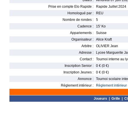
Dates :
vendredi 07 juin 202
Prise en compte Elo Rapide :
Rapide Juillet 2024
Homologué par :
REU
Nombre de rondes :
5
Cadence :
15' Ko
Appariements :
Suisse
Organisateur :
Alice Kraft
Arbitre :
OLIVIER Jean
Adresse :
Lycee Marguerite Ja
Contact :
Tournoi interne au l
Inscription Senior :
0 € (0 €)
Inscription Jeunes :
0 € (0 €)
Annonce :
Tournoi scolaire inte
Règlement intérieur :
Règlement intérieur 
Joueurs
|
Grille
|
C