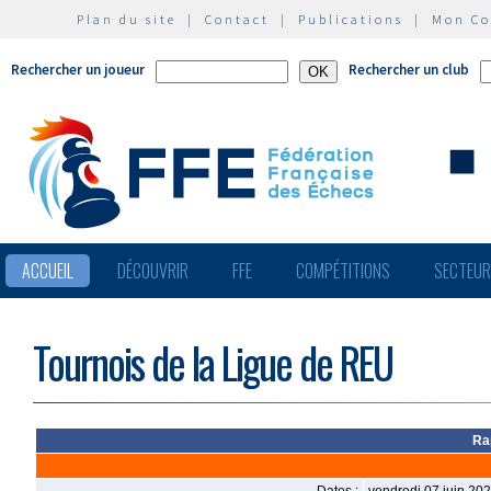
Plan du site
|
Contact
|
Publications
|
Mon C
Rechercher un joueur
Rechercher un club
ACCUEIL
DÉCOUVRIR
FFE
COMPÉTITIONS
SECTEU
Tournois de la Ligue de REU
Ra