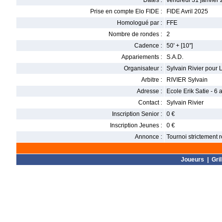
Dates :
vendredi 31 janvier 
Prise en compte Elo FIDE :
FIDE Avril 2025
Homologué par :
FFE
Nombre de rondes :
2
Cadence :
50' + [10'']
Appariements :
S.A.D.
Organisateur :
Sylvain Rivier pour
Arbitre :
RIVIER Sylvain
Adresse :
Ecole Erik Satie - 6
Contact :
Sylvain Rivier
Inscription Senior :
0 €
Inscription Jeunes :
0 €
Annonce :
Tournoi strictement
Joueurs
|
Gril