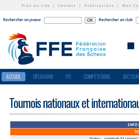
Plan du site
|
Contact
|
Publications
|
Mon C
Rechercher un joueur
Rechercher un club
ACCUEIL
DÉCOUVRIR
FFE
COMPÉTITIONS
SECTEU
Tournois nationaux et internationa
1hKO i
78