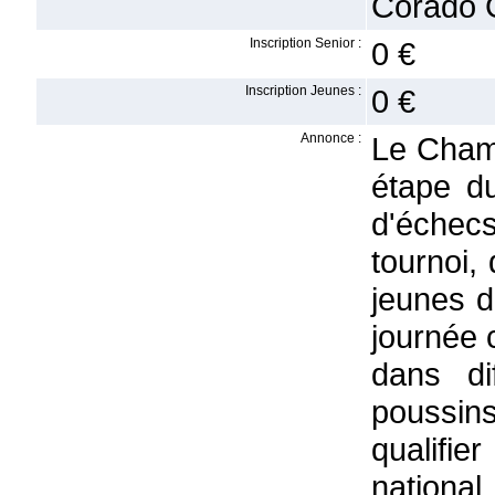
Corado G
Inscription Senior :
0 €
Inscription Jeunes :
0 €
Annonce :
Le Cham
étape d
d'échecs
tournoi,
jeunes d
journée 
dans di
poussin
qualifie
national.