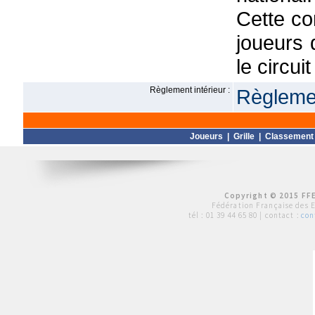
Cette co
joueurs 
le circuit
Règlement intérieur :
Règlemen
Joueurs
|
Grille
|
Classement
Copyright © 2015 FFE
Fédération Française des 
tél :
01 39 44 65 80
| contact :
con