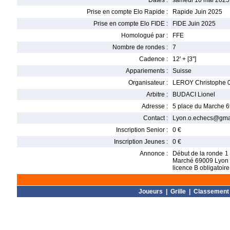
Dates :
samedi 10 mai 2025
Prise en compte Elo Rapide :
Rapide Juin 2025
Prise en compte Elo FIDE :
FIDE Juin 2025
Homologué par :
FFE
Nombre de rondes :
7
Cadence :
12' + [3'']
Appariements :
Suisse
Organisateur :
LEROY Christophe 
Arbitre :
BUDACI Lionel
Adresse :
5 place du Marche 
Contact :
Lyon.o.echecs@gma
Inscription Senior :
0 €
Inscription Jeunes :
0 €
Annonce :
Début de la ronde 1 
Marché 69009 Lyon -
licence B obligatoir
Joueurs
|
Grille
|
Classement