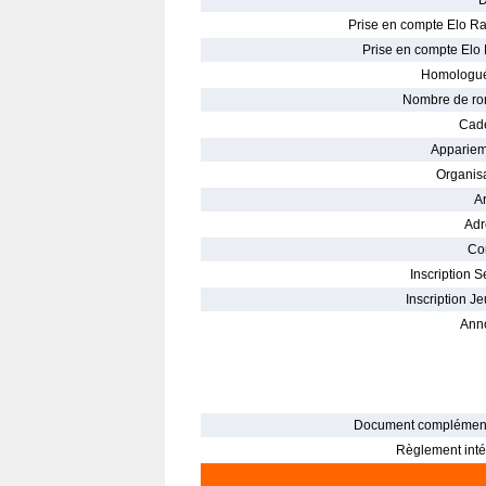
D
Prise en compte Elo Ra
Prise en compte Elo 
Homologué
Nombre de ro
Cade
Appariem
Organisa
Ar
Adr
Con
Inscription S
Inscription Je
Ann
Document complément
Règlement intér