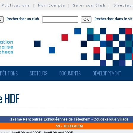
|
Publications
|
Mon Compte
|
Gérer son Club
|
Directeu
Rechercher un club
Rechercher dans le si
PÉTITIONS
SECTEURS
DOCUMENTS
DÉVELOPPEMENT
de HDF
17eme Rencontres Echiquéennes de Téteghem - Coudekerque Village
59 - TETEGHEM