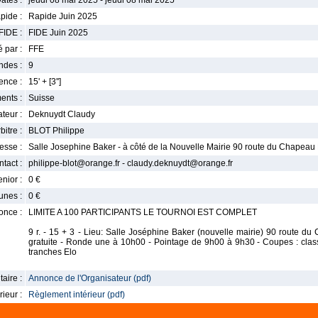
ates :
jeudi 08 mai 2025 - jeudi 08 mai 2025
pide :
Rapide Juin 2025
FIDE :
FIDE Juin 2025
 par :
FFE
ndes :
9
nce :
15' + [3'']
ents :
Suisse
teur :
Deknuydt Claudy
bitre :
BLOT Philippe
esse :
Salle Josephine Baker - à côté de la Nouvelle Mairie 90 route du Chape
tact :
philippe-blot@orange.fr - claudy.deknuydt@orange.fr
enior :
0 €
unes :
0 €
once :
LIMITE A 100 PARTICIPANTS LE TOURNOI EST COMPLET
9 r. - 15 + 3 - Lieu: Salle Joséphine Baker (nouvelle mairie) 90 route 
gratuite - Ronde une à 10h00 - Pointage de 9h00 à 9h30 - Coupes : clas
tranches Elo
aire :
Annonce de l'Organisateur (pdf)
ieur :
Règlement intérieur (pdf)