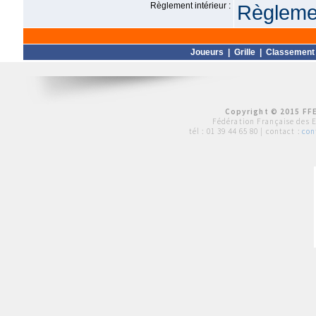
Règlement intérieur :
Règlemen
Joueurs
|
Grille
|
Classement
Copyright © 2015 FFE
Fédération Française des 
tél :
01 39 44 65 80
| contact :
con