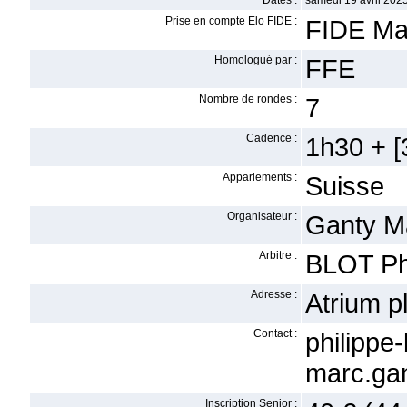
Dates :
samedi 19 avril 2025
Prise en compte Elo FIDE :
FIDE Ma
Homologué par :
FFE
Nombre de rondes :
7
Cadence :
1h30 + [3
Appariements :
Suisse
Organisateur :
Ganty M
Arbitre :
BLOT Ph
Adresse :
Atrium 
Contact :
philip
marc.gan
Inscription Senior :