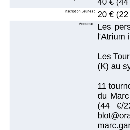
40 € (44
Inscription Jeunes :
20 € (22
Annonce :
Les pers
l'Atrium
Les Tour
(K) au s
11 tourno
du Marc
(44 €/2
blot@ora
marc.gan