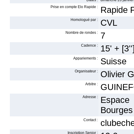
Dates :
dimanche 26 janvier
Prise en compte Elo Rapide :
Rapide F
Homologué par :
CVL
Nombre de rondes :
7
Cadence :
15' + [3''
Appariements :
Suisse
Organisateur :
Olivier G
Arbitre :
GUINEF
Adresse :
Espace 
Bourges
Contact :
clubech
Inscription Senior :