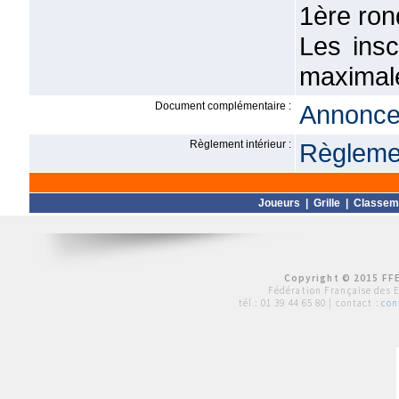
1ère ron
Les insc
maximale 
Document complémentaire :
Annonce 
Règlement intérieur :
Règlemen
Joueurs
|
Grille
|
Classem
Copyright © 2015 FFE
Fédération Française des 
tél :
01 39 44 65 80
| contact :
con