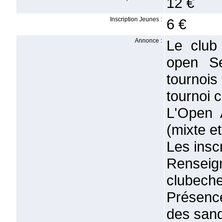
12 €
Inscription Jeunes :
6 €
Annonce :
Le club
open Se
tournois 
tournoi 
L'Open 
(mixte et
Les insc
Rense
clubech
Présenc
des san