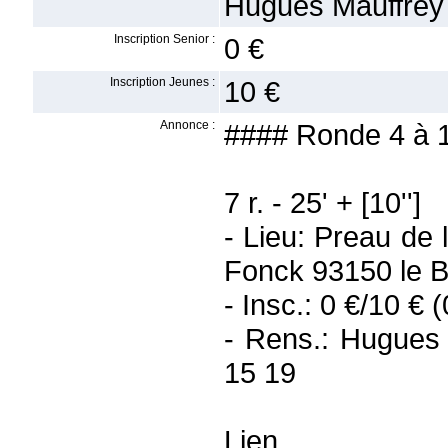
Hugues Mauffrey 
Inscription Senior :
0 €
Inscription Jeunes :
10 €
Annonce :
#### Ronde 4 à 
7 r. - 25' + [10'']
- Lieu: Preau de
Fonck 93150 le B
- Insc.: 0 €/10 € 
- Rens.: Hugues
15 19
Lien 