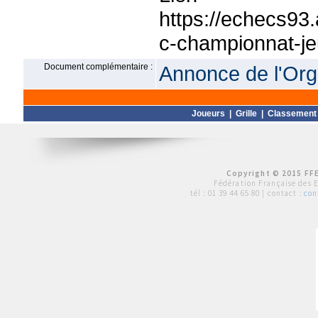
https://echecs93
c-championnat-je
Document complémentaire :
Annonce de l'Org
Joueurs
|
Grille
|
Classement
Copyright © 2015 FFE
Fédération Française des 
tél :
01 39 44 65 80
| contact :
con