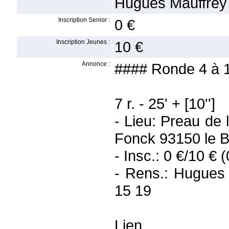
Hugues Mauffrey 
Inscription Senior :
0 €
Inscription Jeunes :
10 €
Annonce :
#### Ronde 4 à 
7 r. - 25' + [10'']
- Lieu: Preau de
Fonck 93150 le B
- Insc.: 0 €/10 € 
- Rens.: Hugues
15 19
Lien 