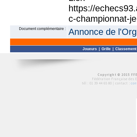
https://echecs93
c-championnat-je
Document complémentaire :
Annonce de l'Org
Joueurs
|
Grille
|
Classement
Copyright © 2015 FFE
Fédération Française des 
tél :
01 39 44 65 80
| contact :
con