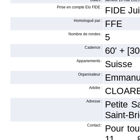
Dates :
samedi 10 mai 2025
Prise en compte Elo FIDE :
FIDE Ju
Homologué par :
FFE
Nombre de rondes :
5
Cadence :
60' + [30'
Appariements :
Suisse
Organisateur :
Emmanu
Arbitre :
CLOARE
Adresse :
Petite S
Saint-Br
Contact :
Pour to
11 