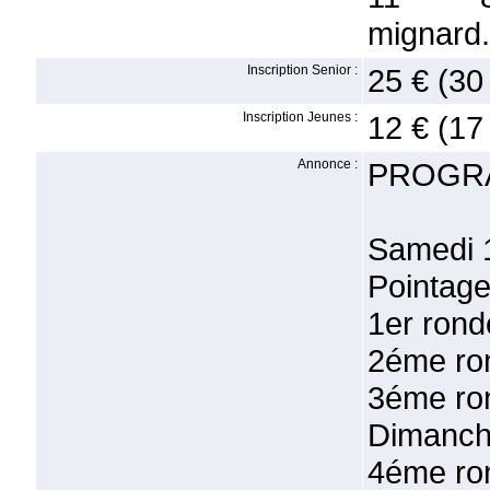
mignard
Inscription Senior :
25 € (30
Inscription Jeunes :
12 € (17
Annonce :
PROGR
Samedi 
Pointage
1er rond
2éme ro
3éme ro
Dimanch
4éme ro