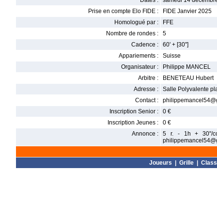
Dates :
samedi 14 décembre
Prise en compte Elo FIDE :
FIDE Janvier 2025
Homologué par :
FFE
Nombre de rondes :
5
Cadence :
60' + [30'']
Appariements :
Suisse
Organisateur :
Philippe MANCEL
Arbitre :
BENETEAU Hubert
Adresse :
Salle Polyvalente p
Contact :
philippemancel54@g
Inscription Senior :
0 €
Inscription Jeunes :
0 €
Annonce :
5 r. - 1h + 30"/c
philippemancel54@gm
Joueurs
|
Grille
|
Clas