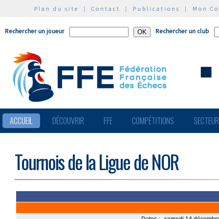
Plan du site
|
Contact
|
Publications
|
Mon C
Rechercher un joueur
Rechercher un club
ACCUEIL
DÉCOUVRIR
FFE
COMPÉTITIONS
SECTEU
Tournois de la Ligue de NOR