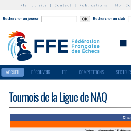
Plan du site
|
Contact
|
Publications
|
Mon C
Rechercher un joueur
Rechercher un club
ACCUEIL
DÉCOUVRIR
FFE
COMPÉTITIONS
SECTEU
Tournois de la Ligue de NAQ
Cham