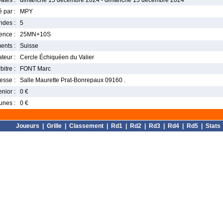
ates :
dimanche 15 décembre 2024 - dimanche 15 décembre 2024
 par :
MPY
ndes :
5
nce :
25MN+10S
ents :
Suisse
teur :
Cercle Échiquéen du Valier
bitre :
FONT Marc
esse :
Salle Maurette Prat-Bonrepaux 09160 .
enior :
0 €
unes :
0 €
Joueurs
|
Grille
|
Classement
|
Rd1
|
Rd2
|
Rd3
|
Rd4
|
Rd5
|
Stats