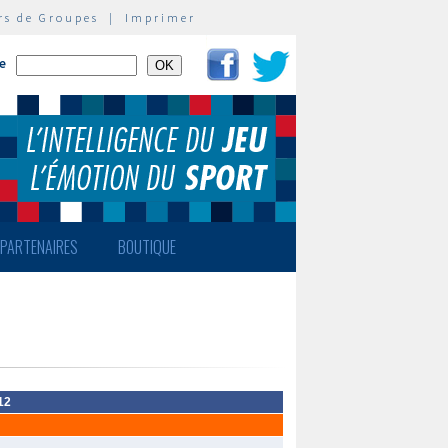
rs de Groupes
|
Imprimer
te
PARTENAIRES
BOUTIQUE
12