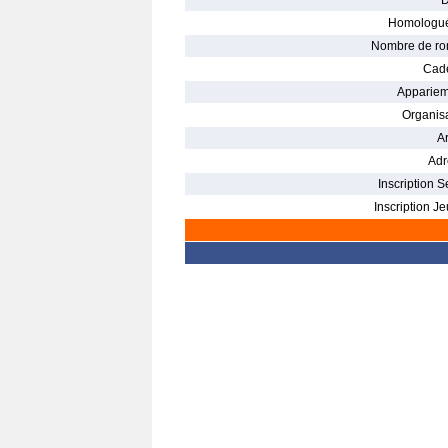
D
Homologué
Nombre de ro
Cade
Appariem
Organisa
Ar
Adr
Inscription S
Inscription Je