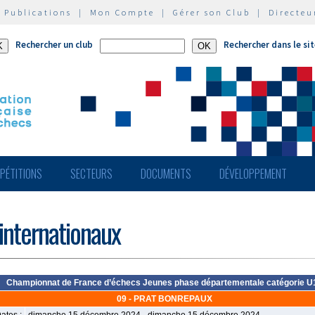
|
Publications
|
Mon Compte
|
Gérer son Club
|
Directeu
Rechercher un club
Rechercher dans le si
PÉTITIONS
SECTEURS
DOCUMENTS
DÉVELOPPEMENT
 internationaux
Championnat de France d’échecs Jeunes phase départementale catégorie U
09 - PRAT BONREPAUX