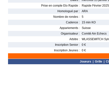
Dates :
mercredi 15 janvier 
Prise en compte Elo Rapide :
Rapide Février 2025
Homologué par :
ARA
Nombre de rondes :
5
Cadence :
15 min KO
Appariements :
Suisse
Organisateur :
Comité Ain Echecs
Arbitre :
WLASSEWITCH Sylv
Inscription Senior :
0 €
Inscription Jeunes :
0 €
Joueurs
|
Grille
|
C