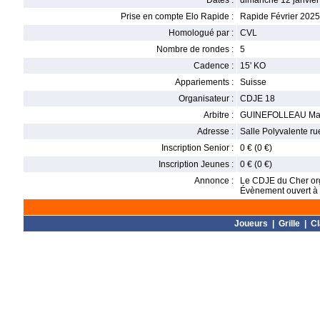
Dates :
dimanche 12 janvier
Prise en compte Elo Rapide :
Rapide Février 2025
Homologué par :
CVL
Nombre de rondes :
5
Cadence :
15' KO
Appariements :
Suisse
Organisateur :
CDJE 18
Arbitre :
GUINEFOLLEAU Ma
Adresse :
Salle Polyvalente ru
Inscription Senior :
0 € (0 €)
Inscription Jeunes :
0 € (0 €)
Annonce :
Le CDJE du Cher org
Évènement ouvert à t
Joueurs
|
Grille
|
C