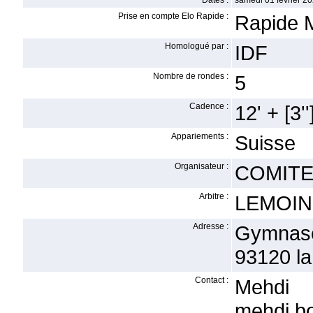
Dates :
samedi 01 février 20
Prise en compte Elo Rapide :
Rapide 
Homologué par :
IDF
Nombre de rondes :
5
Cadence :
12' + [3''
Appariements :
Suisse
Organisateur :
COMITE
Arbitre :
LEMOIN
Adresse :
Gymnase
93120 l
Contact :
Mehdi
mehdi.b