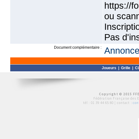
https:/
ou scann
Inscript
Pas d'ins
Document complémentaire :
Annonce 
Joueurs
|
Grille
|
C
Copyright © 2015 FFE
Fédération Française des 
tél :
01 39 44 65 80
| contact :
con