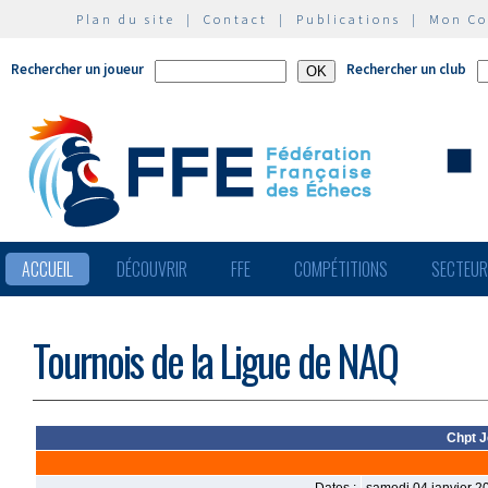
Plan du site
|
Contact
|
Publications
|
Mon C
Rechercher un joueur
Rechercher un club
ACCUEIL
DÉCOUVRIR
FFE
COMPÉTITIONS
SECTEU
Tournois de la Ligue de NAQ
Chpt J