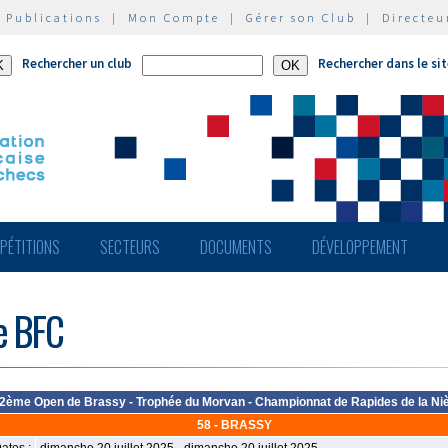
|
Publications
|
Mon Compte
|
Gérer son Club
|
Directeu
Rechercher un club
Rechercher dans le si
PÉTITIONS
SECTEURS
DOCUMENTS
DÉVELOPPEMENT
de BFC
2ème Open de Brassy - Trophée du Morvan - Championnat de Rapides de la Ni
58 - BRASSY