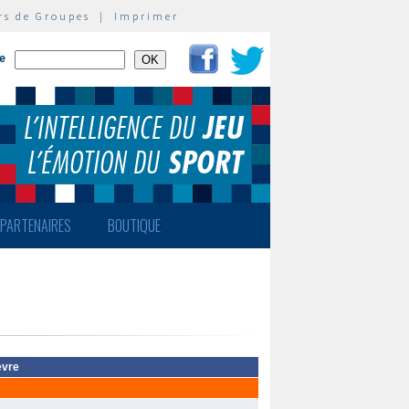
rs de Groupes
|
Imprimer
te
PARTENAIRES
BOUTIQUE
èvre