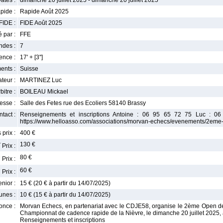
ates :
dimanche 20 juillet 2025 - dimanche 20 juillet 2025
pide :
Rapide Août 2025
FIDE :
FIDE Août 2025
 par :
FFE
ndes :
7
nce :
17' + [3'']
ents :
Suisse
teur :
MARTINEZ Luc
bitre :
BOILEAU Mickael
esse :
Salle des Fetes rue des Ecoliers 58140 Brassy
tact :
Renseignements et inscriptions Antoine : 06 95 65 72 75 Luc : 
https://www.helloasso.com/associations/morvan-echecs/evenements/2eme
 prix :
400 €
r
130 €
Prix :
e
80 €
Prix :
e
60 €
Prix :
enior :
15 € (20 € à partir du 14/07/2025)
unes :
10 € (15 € à partir du 14/07/2025)
once :
Morvan Echecs, en partenariat avec le CDJE58, organise le 2ème Op
Championnat de cadence rapide de la Nièvre, le dimanche 20 juillet 2025,
Renseignements et inscriptions