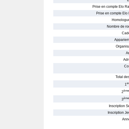
D
Prise en compte Elo Ra
Prise en compte Elo 
Homologué
Nombre de ro
Cade
Appariem
Organisa
Ar
Adr
Con
Total des
e
1
èm
2
èm
3
Inscription S
Inscription Je
Ann