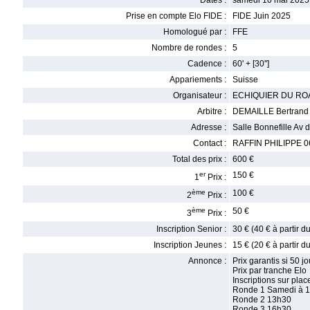
Dates :
samedi 10 mai 2025
Prise en compte Elo FIDE :
FIDE Juin 2025
Homologué par :
FFE
Nombre de rondes :
5
Cadence :
60' + [30'']
Appariements :
Suisse
Organisateur :
ECHIQUIER DU RO
Arbitre :
DEMAILLE Bertrand
Adresse :
Salle Bonnefille Av
Contact :
RAFFIN PHILIPPE 06
Total des prix :
600 €
er
150 €
1
Prix :
ème
100 €
2
Prix :
ème
50 €
3
Prix :
Inscription Senior :
30 € (40 € à partir 
Inscription Jeunes :
15 € (20 € à partir 
Annonce :
Prix garantis si 50 j
Prix par tranche Elo
Inscriptions sur pla
Ronde 1 Samedi à 
Ronde 2 13h30
Ronde 3 16h30