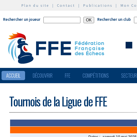
Plan du site
|
Contact
|
Publications
|
Mon C
Rechercher un joueur
Rechercher un club
ACCUEIL
DÉCOUVRIR
FFE
COMPÉTITIONS
SECTEU
Tournois de la Ligue de FFE