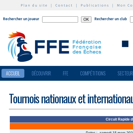
Plan du site
|
Contact
|
Publications
|
Mon C
Rechercher un joueur
Rechercher un club
ACCUEIL
DÉCOUVRIR
FFE
COMPÉTITIONS
SECTEU
Tournois nationaux et internationa
Circuit Rapide d