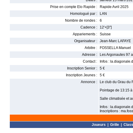
Dates :
samedi 15 mars 202
Prise en compte Elo Rapide :
Rapide Avril 2025
Homologué par :
LAN
Nombre de rondes :
6
Cadence :
12'+[3"]
Appariements :
Suisse
Organisateur :
Jean-Marc LAFAYE
Arbitre :
FOSSELLA Manuel
Adresse :
Les Argonautes 97 a
Contact :
Infos : la.diagonale
Inscription Senior :
5 €
Inscription Jeunes :
5 €
Annonce :
Le club du Grau du R
Pointage de 13:15 à
Salle climatisée et 
Infos : la.diagonale
Inscriptions : ma.fo
Joueurs
|
Grille
|
Clas