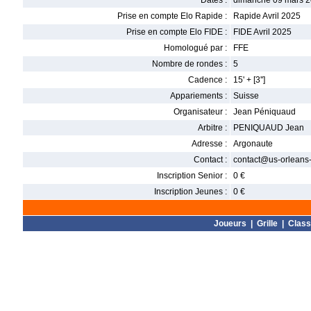
Dates :
dimanche 09 mars 2
Prise en compte Elo Rapide :
Rapide Avril 2025
Prise en compte Elo FIDE :
FIDE Avril 2025
Homologué par :
FFE
Nombre de rondes :
5
Cadence :
15' + [3'']
Appariements :
Suisse
Organisateur :
Jean Péniquaud
Arbitre :
PENIQUAUD Jean
Adresse :
Argonaute
Contact :
contact@us-orleans-
Inscription Senior :
0 €
Inscription Jeunes :
0 €
Joueurs
|
Grille
|
Clas