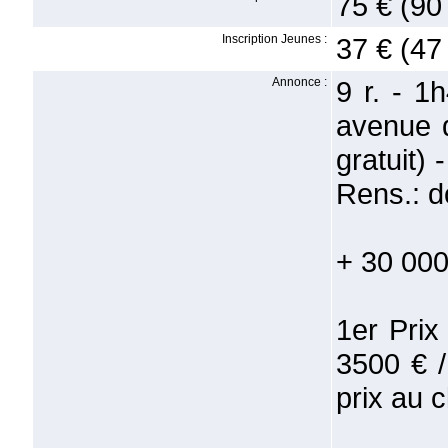
75 € (90
Inscription Jeunes :
37 € (47
Annonce :
9 r. - 1
avenue 
gratuit) 
Rens.: 
+ 30 000
1er Prix
3500 € /
prix au 