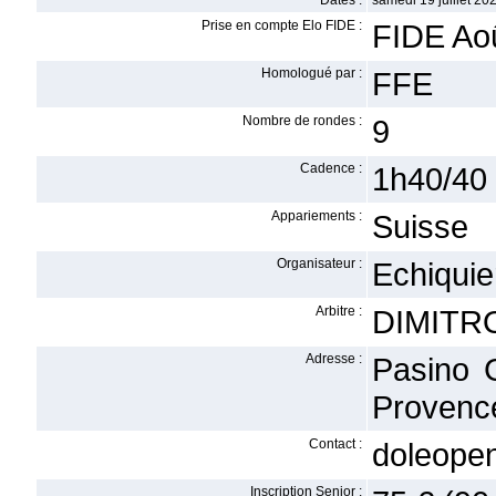
Dates :
samedi 19 juillet 20
Prise en compte Elo FIDE :
FIDE Ao
Homologué par :
FFE
Nombre de rondes :
9
Cadence :
1h40/40 -
Appariements :
Suisse
Organisateur :
Echiqui
Arbitre :
DIMITRO
Adresse :
Pasino 
Provenc
Contact :
doleope
Inscription Senior :