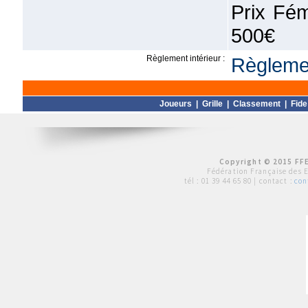
Prix Fém
500€
Règlement intérieur :
Règlemen
Joueurs
|
Grille
|
Classement
|
Fide
Copyright © 2015 FFE
Fédération Française des 
tél :
01 39 44 65 80
| contact :
con