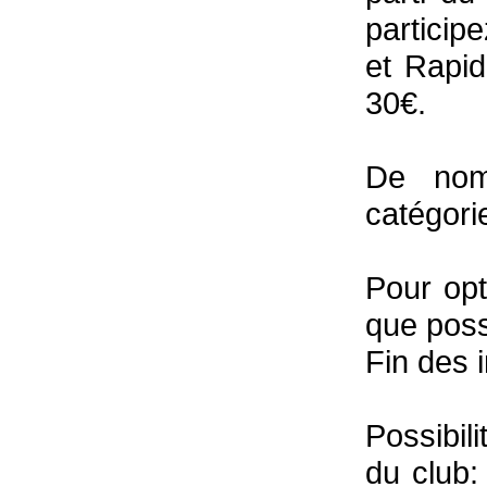
particip
et Rapid
30€.
De nomb
catégori
Pour opt
que poss
Fin des 
Possibil
du club: