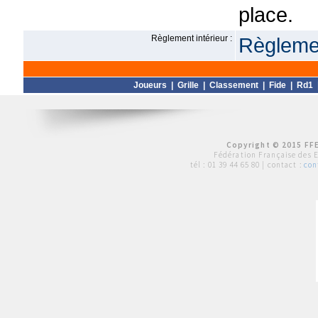
place.
Règlement intérieur :
Règlemen
Joueurs
|
Grille
|
Classement
|
Fide
|
Rd1
Copyright © 2015 FFE
Fédération Française des 
tél :
01 39 44 65 80
| contact :
con