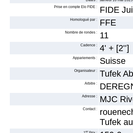
Dates :
samedi 10 mai 2025
Prise en compte Elo FIDE :
FIDE Ju
Homologué par :
FFE
Nombre de rondes :
11
Cadence :
4' + [2'']
Appariements :
Suisse
Organisateur :
Tufek A
Arbitre :
DEREGN
Adresse :
MJC Riv
Contact :
rouenec
Tufek au
er
1
Prix :