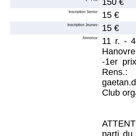
150 €
Inscription Senior :
15 €
Inscription Jeunes :
15 €
Annonce :
11 r. -
Hanovre
-1er pri
Rens.:
gaetan.
Club org
ATTENTIO
parti du