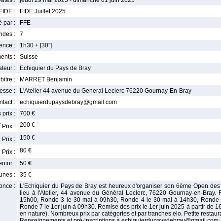
ates :
jeudi 29 mai 2025 - dimanche 01 juin 2025
FIDE :
FIDE Juillet 2025
 par :
FFE
ndes :
7
nce :
1h30 + [30'']
ents :
Suisse
teur :
Echiquier du Pays de Bray
bitre :
MARRET Benjamin
esse :
L'Atelier 44 avenue du General Leclerc 76220 Gournay-En-Bray
tact :
echiquierdupaysdebray@gmail.com
 prix :
700 €
r
200 €
Prix :
e
150 €
Prix :
e
80 €
Prix :
enior :
50 €
unes :
35 €
once :
L'Echiquier du Pays de Bray est heureux d'organiser son 6ème Open des 
lieu à l'Atelier, 44 avenue du Général Leclerc, 76220 Gournay-en-Bray
15h00, Ronde 3 le 30 mai à 09h30, Ronde 4 le 30 mai à 14h30, Ronde 
Ronde 7 le 1er juin à 09h30. Remise des prix le 1er juin 2025 à partir de 16
en nature). Nombreux prix par catégories et par tranches elo. Petite restaur
Renseignements et pré-inscriptions à echiquierdupaysdebray@gmail.com.