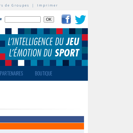
rs de Groupes
|
Imprimer
te
PARTENAIRES
BOUTIQUE