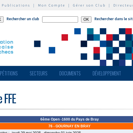
|
Publications
|
Mon Compte
|
Gérer son Club
|
Directeu
Rechercher un club
Rechercher dans le si
PÉTITIONS
SECTEURS
DOCUMENTS
DÉVELOPPEMENT
e FFE
6ème Open -1600 du Pays de Bray
76 - GOURNAY EN BRAY