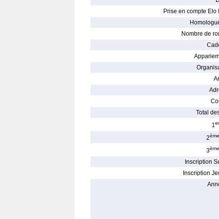
D
Prise en compte Elo 
Homologué
Nombre de ro
Cade
Appariem
Organisa
Ar
Adr
Con
Total des
e
1
èm
2
èm
3
Inscription S
Inscription Je
Ann