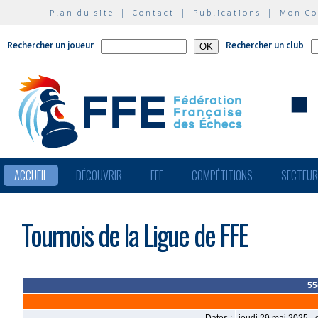
Plan du site
|
Contact
|
Publications
|
Mon C
Rechercher un joueur
Rechercher un club
ACCUEIL
DÉCOUVRIR
FFE
COMPÉTITIONS
SECTEU
Tournois de la Ligue de FFE
55