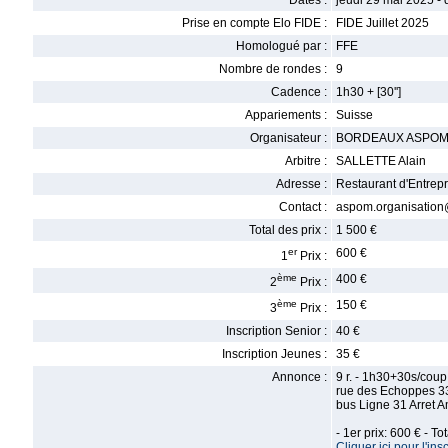
Dates :
jeudi 29 mai 2025 -
Prise en compte Elo FIDE :
FIDE Juillet 2025
Homologué par :
FFE
Nombre de rondes :
9
Cadence :
1h30 + [30'']
Appariements :
Suisse
Organisateur :
BORDEAUX ASPOM
Arbitre :
SALLETTE Alain
Adresse :
Restaurant d'Entrep
Contact :
aspom.organisatio
Total des prix :
1 500 €
er
600 €
1
Prix :
ème
400 €
2
Prix :
ème
150 €
3
Prix :
Inscription Senior :
40 €
Inscription Jeunes :
35 €
Annonce :
9 r. - 1h30+30s/coup
rue des Echoppes 
bus Ligne 31 Arret 
- 1er prix: 600 € - T
Cliquer ici pour l