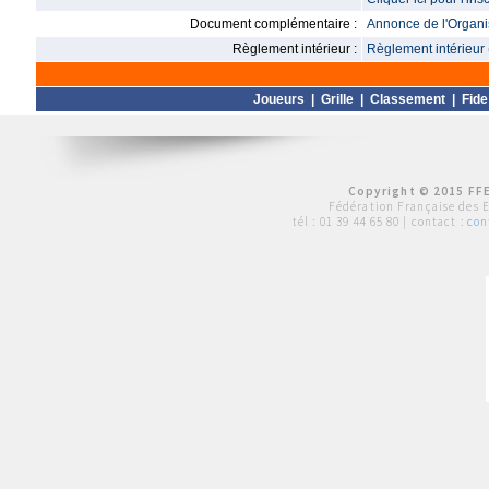
Document complémentaire :
Annonce de l'Organis
Règlement intérieur :
Règlement intérieur 
Joueurs
|
Grille
|
Classement
|
Fide
Copyright © 2015 FFE
Fédération Française des 
tél :
01 39 44 65 80
| contact :
con