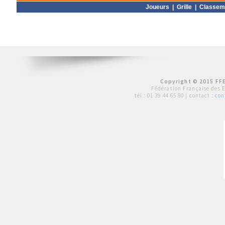
Joueurs
|
Grille
|
Classem
Copyright © 2015 FFE
Fédération Française des 
tél :
01 39 44 65 80
| contact :
con