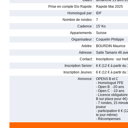
Dates :
dimanche 13 avril 2
Prise en compte Elo Rapide :
Rapide Mai 2025
Homologué par :
IDF
Nombre de rondes :
7
Cadence :
15' Ko
Appariements :
Suisse
Organisateur :
Coquelin Philippe
Arbitre :
BOURDIN Maurice
Adresse :
Salle Tamaris 46 a
Contact :
Inscriptions : sur He
Inscription Senior :
6 € (12 € à partir du
Inscription Jeunes :
6 € (12 € à partir du
Annonce :
OPENS B et C
- Homologué FFE
- Open B : -20 ans
- Open C : -10 ans
- Licence obligatoire
B sur place pour 4€)
- 7 rondes, 15 minut
joueur
- participation 6 € (1
le jour même)
- Récompenses