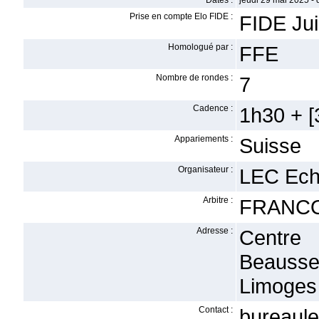
Dates :
jeudi 29 mai 2025 -
Prise en compte Elo FIDE :
FIDE Jui
Homologué par :
FFE
Nombre de rondes :
7
Cadence :
1h30 + [3
Appariements :
Suisse
Organisateur :
LEC Echi
Arbitre :
FRANCO
Adresse :
Centre
Beauss
Limoges
Contact :
bureaul