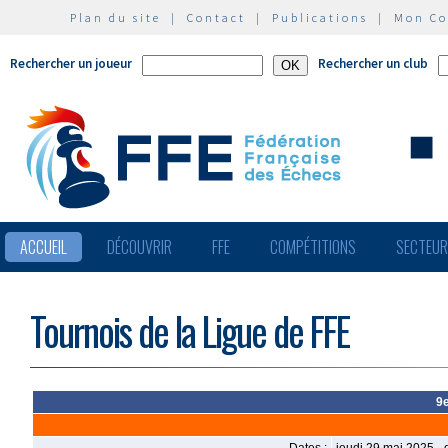
Plan du site
|
Contact
|
Publications
|
Mon C
Rechercher un joueur
Rechercher un club
ACCUEIL
DÉCOUVRIR
FFE
COMPÉTITIONS
SECTEU
Tournois de la Ligue de FFE
9