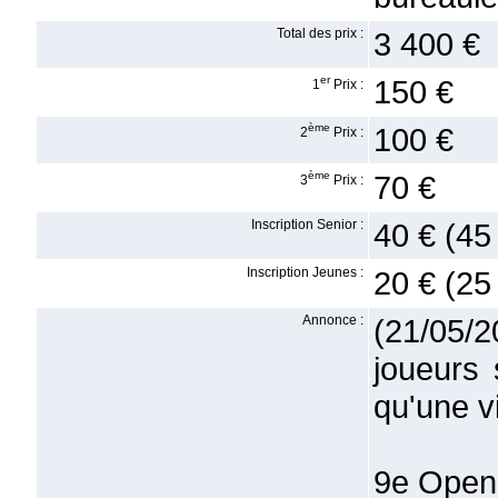
Total des prix :
3 400 €
er
150 €
1
Prix :
ème
100 €
2
Prix :
ème
70 €
3
Prix :
Inscription Senior :
40 € (45
Inscription Jeunes :
20 € (25
Annonce :
(21/05/2
joueurs 
qu'une v
9e Open