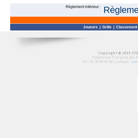
Règlement intérieur :
Règlemen
Joueurs
|
Grille
|
Classement
Copyright © 2015 FFE
Fédération Française des 
tél :
01 39 44 65 80
| contact :
con