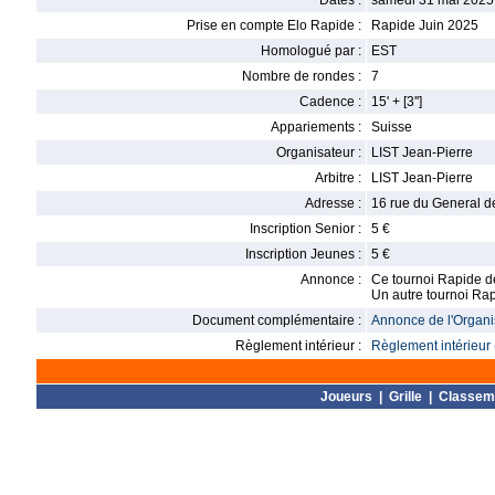
Dates :
samedi 31 mai 2025
Prise en compte Elo Rapide :
Rapide Juin 2025
Homologué par :
EST
Nombre de rondes :
7
Cadence :
15' + [3'']
Appariements :
Suisse
Organisateur :
LIST Jean-Pierre
Arbitre :
LIST Jean-Pierre
Adresse :
16 rue du General 
Inscription Senior :
5 €
Inscription Jeunes :
5 €
Annonce :
Ce tournoi Rapide d
Un autre tournoi Rap
Document complémentaire :
Annonce de l'Organis
Règlement intérieur :
Règlement intérieur 
Joueurs
|
Grille
|
Classem