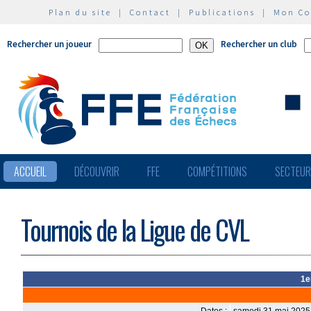
Plan du site
|
Contact
|
Publications
|
Mon C
Rechercher un joueur
Rechercher un club
ACCUEIL
DÉCOUVRIR
FFE
COMPÉTITIONS
SECTEU
Tournois de la Ligue de CVL
1e