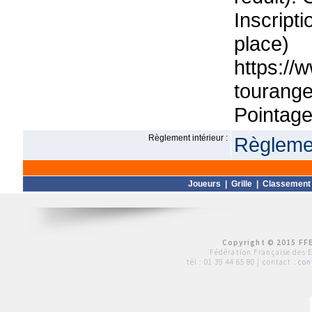
Inscript
p
https://
tourange
Pointage
Règlement intérieur :
Règlemen
Joueurs
|
Grille
|
Classement
Copyright © 2015 FFE
Fédération Française des 
tél :
01 39 44 65 80
| contact :
con