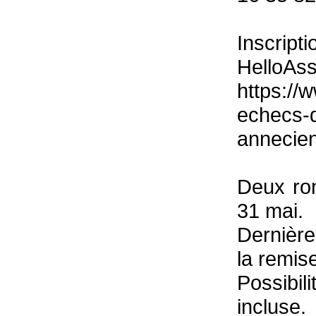
Inscript
HelloAss
https://
echecs-d
annecie
Deux ron
31 mai.
Dernière
la remise
Possibi
incluse.