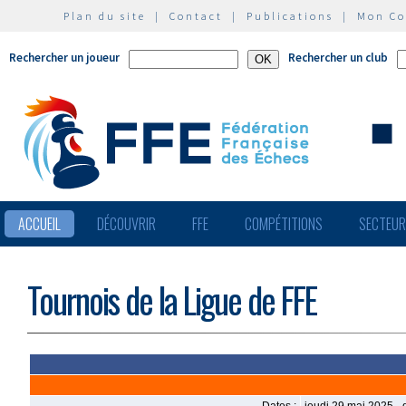
Plan du site
|
Contact
|
Publications
|
Mon C
Rechercher un joueur
Rechercher un club
ACCUEIL
DÉCOUVRIR
FFE
COMPÉTITIONS
SECTEU
Tournois de la Ligue de FFE