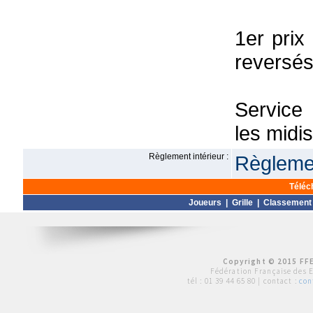
1er prix
reversés
Service
les midi
Règlement intérieur :
Règlemen
Téléc
Joueurs
|
Grille
|
Classement
Copyright © 2015 FFE
Fédération Française des 
tél :
01 39 44 65 80
| contact :
con