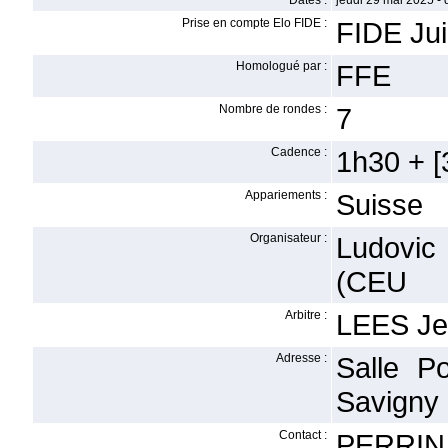
Dates :
jeudi 29 mai 2025 -
Prise en compte Elo FIDE :
FIDE Jui
Homologué par :
FFE
Nombre de rondes :
7
Cadence :
1h30 + [3
Appariements :
Suisse
Organisateur :
Ludovic
(CEU
Arbitre :
LEES Je
Adresse :
Salle P
Savigny
Contact :
PERRIN 