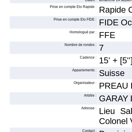
Dates :
dimanche 14 septem
Prise en compte Elo Rapide :
Rapide 
Prise en compte Elo FIDE :
FIDE Oc
Homologué par :
FFE
Nombre de rondes :
7
Cadence :
15' + [5''
Appariements :
Suisse
Organisateur :
PREAU 
Arbitre :
GARAY L
Adresse :
Lieu Sa
Colonel 
Contact :