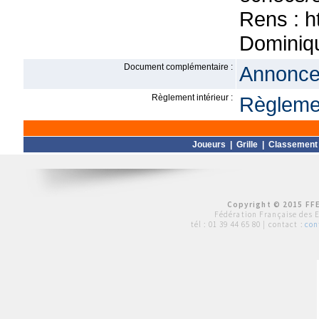
Rens : h
Dominiq
Document complémentaire :
Annonce 
Règlement intérieur :
Règlemen
Joueurs
|
Grille
|
Classement
Copyright © 2015 FFE
Fédération Française des 
tél :
01 39 44 65 80
| contact :
con