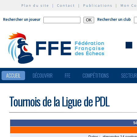
Plan du site
|
Contact
|
Publications
|
Mon C
Rechercher un joueur
Rechercher un club
ACCUEIL
DÉCOUVRIR
FFE
COMPÉTITIONS
SECTEU
Tournois de la Ligue de PDL
5è