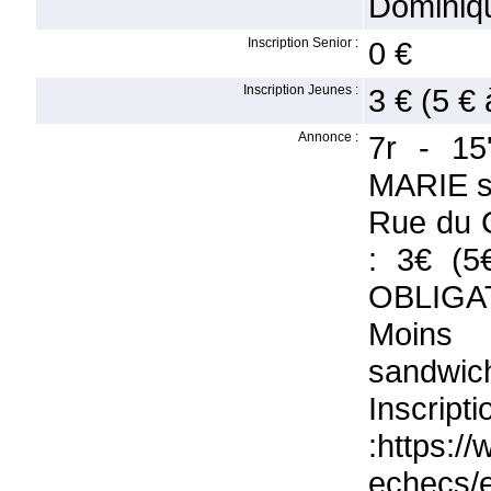
Dominiq
Inscription Senior :
0 €
Inscription Jeunes :
3 € (5 € 
Annonce :
7r - 1
MARIE 
Rue du C
: 3€ (5
OBLIGA
Moins 
sandwich
Inscr
:https:/
echecs/