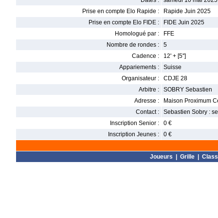
Dates :
samedi 10 mai 2025
Prise en compte Elo Rapide :
Rapide Juin 2025
Prise en compte Elo FIDE :
FIDE Juin 2025
Homologué par :
FFE
Nombre de rondes :
5
Cadence :
12' + [5'']
Appariements :
Suisse
Organisateur :
CDJE 28
Arbitre :
SOBRY Sebastien
Adresse :
Maison Proximum Ce
Contact :
Sebastien Sobry : 
Inscription Senior :
0 €
Inscription Jeunes :
0 €
Joueurs
|
Grille
|
Clas