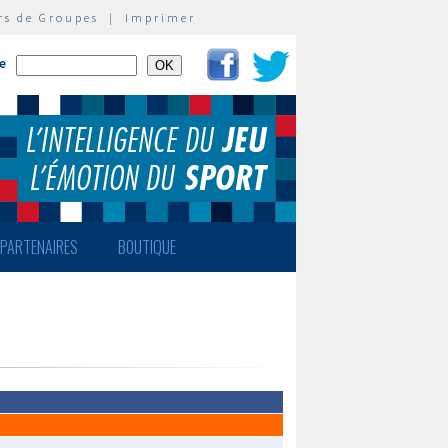
rs de Groupes
|
Imprimer
te
PARTENAIRES
BOUTIQUE