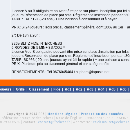
Licence A ou B obligatoire pouvant être prise sur place .Inscription par tel
joueurs Réservation de place par sms .Règlement d’inscription pendant 30 m
TARIF : 14€ / 12€ (-20 ans ) + une boisson à consommer et à payer .
PRIX: Si 24 joueurs :Trois prix au classement général dont 100€ au 1er + au
2°) De 18h à 20h:
326è BLITZ FIDE INTERCHESS
6 RONDES DE 5 MIN+ 3S./COUP
Licence A ou B obligatoire pouvant être prise sur place .Inscription par tel
joueurs Réservation de place par sms .Règlement d’inscription pendant 30m
TARIF : 8€ / 6€ (-20 ans, joueurs ayant fait le rapide ) + une boisson à con
PRIX: Plusieurs prix au clasement général et par catégorie élo
RENSEIGNEMENTS : Tél.0676045464 / hi.pham@laposte.net
oueurs
|
Grille
|
Classement
|
Fide
|
Rd1
|
Rd2
|
Rd3
|
Rd4
|
Rd5
|
Rd6
Copyright © 2015 FFE |
Mentions légales
|
Protection des données
Fédération Française des Echecs |
6 rue de l'Eglise | 92600 ASNIERES SUR SEINE
01 39 44 65 80
| contact :
contact@ffechecs.fr
| webmestre :
erick.mouret@echecs.as