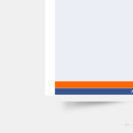
J
tél :