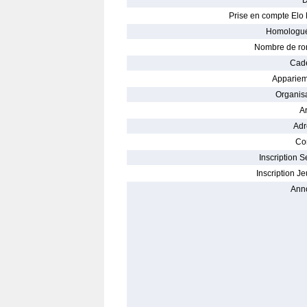
D
Prise en compte Elo 
Homologué
Nombre de ro
Cade
Appariem
Organisa
Ar
Adr
Con
Inscription S
Inscription Je
Ann