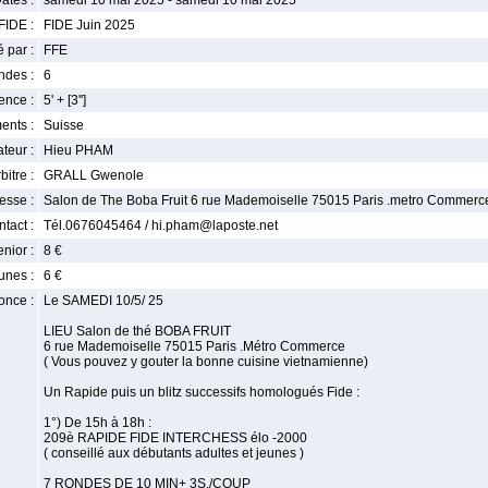
ates :
samedi 10 mai 2025 - samedi 10 mai 2025
FIDE :
FIDE Juin 2025
 par :
FFE
ndes :
6
nce :
5' + [3'']
ents :
Suisse
teur :
Hieu PHAM
bitre :
GRALL Gwenole
esse :
Salon de The Boba Fruit 6 rue Mademoiselle 75015 Paris .metro Commerc
tact :
Tél.0676045464 / hi.pham@laposte.net
enior :
8 €
unes :
6 €
once :
Le SAMEDI 10/5/ 25
LIEU Salon de thé BOBA FRUIT
6 rue Mademoiselle 75015 Paris .Métro Commerce
( Vous pouvez y gouter la bonne cuisine vietnamienne)
Un Rapide puis un blitz successifs homologués Fide :
1°) De 15h à 18h :
209è RAPIDE FIDE INTERCHESS élo -2000
( conseillé aux débutants adultes et jeunes )
7 RONDES DE 10 MIN+ 3S./COUP