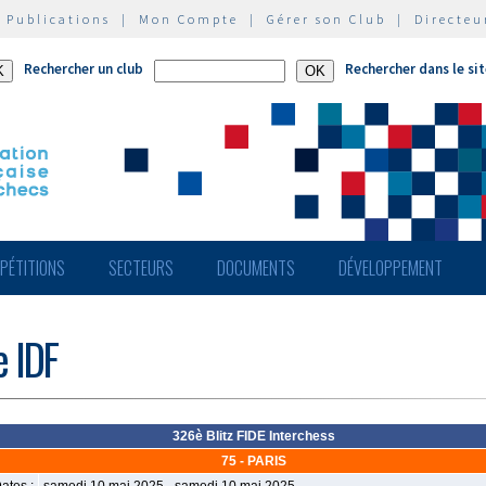
|
Publications
|
Mon Compte
|
Gérer son Club
|
Directeu
Rechercher un club
Rechercher dans le si
PÉTITIONS
SECTEURS
DOCUMENTS
DÉVELOPPEMENT
e IDF
326è Blitz FIDE Interchess
75 - PARIS