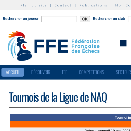
Plan du site
|
Contact
|
Publications
|
Mon C
Rechercher un joueur
Rechercher un club
ACCUEIL
DÉCOUVRIR
FFE
COMPÉTITIONS
SECTEU
Tournois de la Ligue de NAQ
Tournoi i