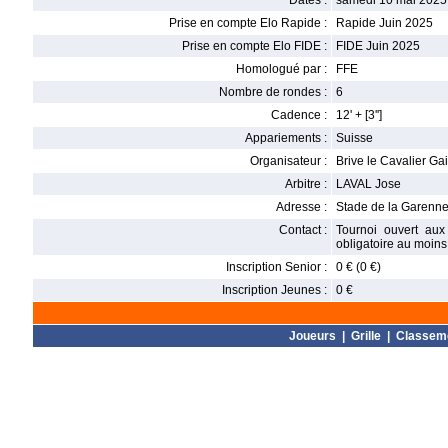
Dates :
samedi 10 mai 2025
Prise en compte Elo Rapide :
Rapide Juin 2025
Prise en compte Elo FIDE :
FIDE Juin 2025
Homologué par :
FFE
Nombre de rondes :
6
Cadence :
12' + [3'']
Appariements :
Suisse
Organisateur :
Brive le Cavalier Gai
Arbitre :
LAVAL Jose
Adresse :
Stade de la Garenne
Contact :
Tournoi ouvert aux
obligatoire au moins
Inscription Senior :
0 € (0 €)
Inscription Jeunes :
0 €
Joueurs
|
Grille
|
Classem