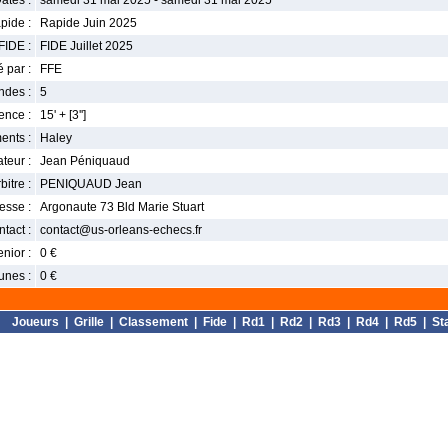
ates :
samedi 31 mai 2025 - samedi 31 mai 2025
pide :
Rapide Juin 2025
FIDE :
FIDE Juillet 2025
 par :
FFE
ndes :
5
nce :
15' + [3'']
ents :
Haley
teur :
Jean Péniquaud
bitre :
PENIQUAUD Jean
esse :
Argonaute 73 Bld Marie Stuart
tact :
contact@us-orleans-echecs.fr
enior :
0 €
unes :
0 €
Joueurs
|
Grille
|
Classement
|
Fide
|
Rd1
|
Rd2
|
Rd3
|
Rd4
|
Rd5
|
St