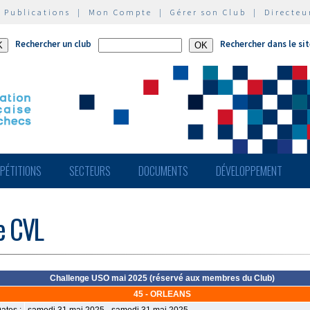
|
Publications
|
Mon Compte
|
Gérer son Club
|
Directeu
Rechercher un club
Rechercher dans le si
PÉTITIONS
SECTEURS
DOCUMENTS
DÉVELOPPEMENT
de CVL
Challenge USO mai 2025 (réservé aux membres du Club)
45 - ORLEANS