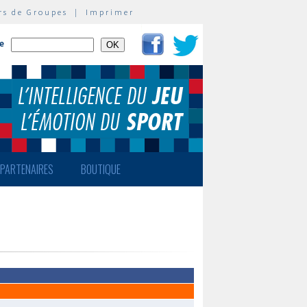
rs de Groupes
|
Imprimer
te
PARTENAIRES
BOUTIQUE