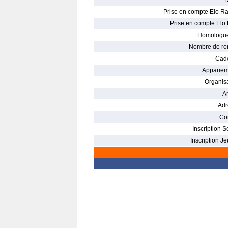
D
Prise en compte Elo Ra
Prise en compte Elo 
Homologué
Nombre de ro
Cade
Appariem
Organisa
Ar
Adr
Con
Inscription S
Inscription Je