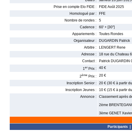
Dates :
samedi 28 juin 2025
Prise en compte Elo FIDE :
FIDE Août 2025
Homologué par :
FFE
Nombre de rondes :
5
Cadence :
60' + [30'']
Appariements :
Toutes Rondes
Organisateur :
DUGARDIN Patrick
Arbitre :
LENGERT Rene
Adresse :
18 rue du Chateau 6
Contact :
Patrick DUGARDIN 0
er
40 €
1
Prix :
ème
20 €
2
Prix :
Inscription Senior :
20 € (30 € à partir 
Inscription Jeunes :
10 € (15 € à partir 
Annonce :
Classement après dé
2ème BRENTEGANI
3ème GENET Xavie
Participants