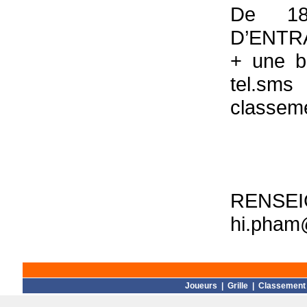
De 1
D’ENTRA
+ une b
tel.sm
classeme
RENSE
hi.pham
Joueurs
|
Grille
|
Classement