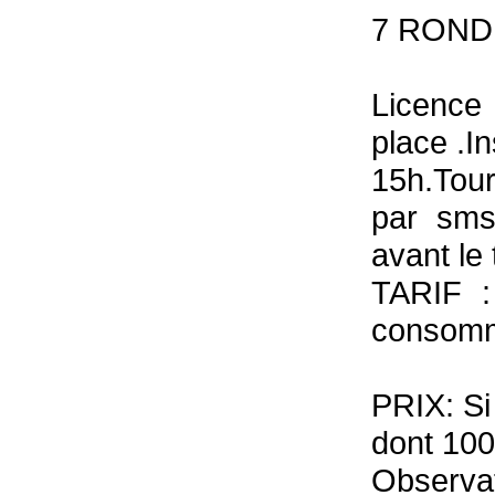
7 ROND
Licence
place .I
15h.Tour
par sms
avant le 
TARIF :
consomme
PRIX: Si
dont 100
Observat