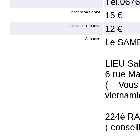
Tél.0676
Inscription Senior :
15 €
Inscription Jeunes :
12 €
Annonce :
Le SAME
LIEU Sa
6 rue M
( Vous
vietnami
224è RA
( consei