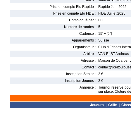
Dates :
samedi 31 mai 2025
Prise en compte Elo Rapide :
Rapide Juin 2025
Prise en compte Elo FIDE :
FIDE Juillet 2025
Homologué par :
FFE
Nombre de rondes :
5
Cadence :
15' + [5"]
Appariements :
Suisse
Organisateur :
Club d'Echecs Inter
Arbitre :
VAN ELST Andreas
Adresse :
Maison de Quartier 
Contact :
contact@ceitoulouse
Inscription Senior :
3 €
Inscription Jeunes :
2 €
Annonce :
Tournoi réservé pour
sur place. Clôture d
Joueurs
|
Grille
|
Clas