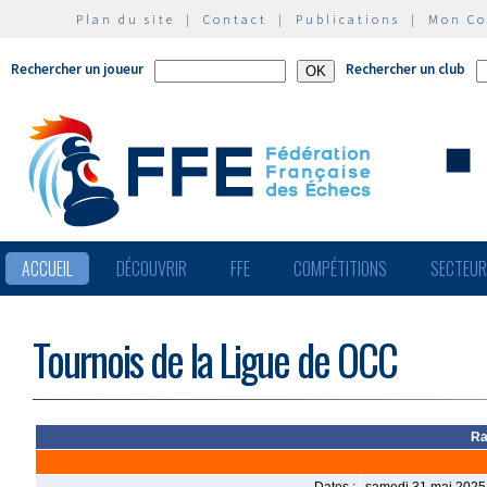
Plan du site
|
Contact
|
Publications
|
Mon C
Rechercher un joueur
Rechercher un club
ACCUEIL
DÉCOUVRIR
FFE
COMPÉTITIONS
SECTEU
Tournois de la Ligue de OCC
Ra