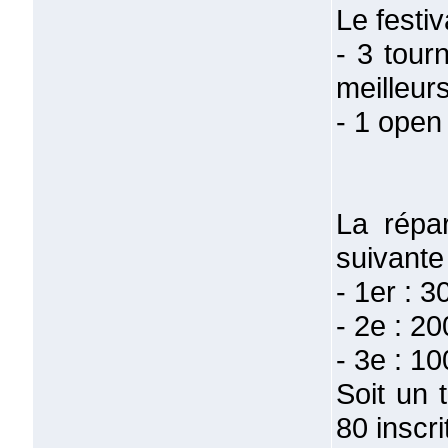
Le festi
- 3 tour
meilleur
- 1 open
La répar
suivante 
- 1er : 3
- 2e : 2
- 3e : 1
Soit un 
80 inscri