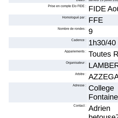
Dates :
samedi 19 juillet 202
Prise en compte Elo FIDE :
FIDE Ao
Homologué par :
FFE
Nombre de rondes :
9
Cadence :
1h30/40 -
Appariements :
Toutes 
Organisateur :
LAMBERT
Arbitre :
AZZEGA
Adresse :
College
Fontaine
Contact :
Adri
betouse