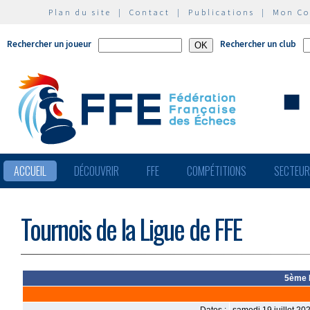
Plan du site
|
Contact
|
Publications
|
Mon C
Rechercher un joueur
Rechercher un club
ACCUEIL
DÉCOUVRIR
FFE
COMPÉTITIONS
SECTEU
Tournois de la Ligue de FFE
5ème F