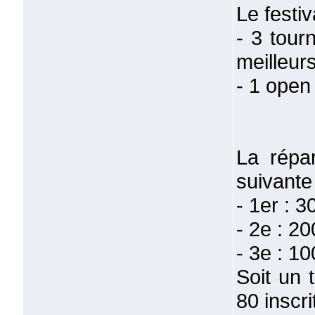
Le festi
- 3 tour
meilleur
- 1 open
La répar
suivante 
- 1er : 3
- 2e : 2
- 3e : 1
Soit un 
80 inscri