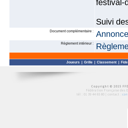
festival
Suivi de
Document complémentaire :
Annonce 
Règlement intérieur :
Règlemen
Joueurs
|
Grille
|
Classement
|
Fide
Copyright © 2015 FFE
Fédération Française des 
tél :
01 39 44 65 80
| contact :
con