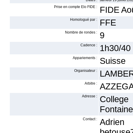
Dates :
samedi 19 juillet 202
Prise en compte Elo FIDE :
FIDE Ao
Homologué par :
FFE
Nombre de rondes :
9
Cadence :
1h30/40 -
Appariements :
Suisse
Organisateur :
LAMBERT
Arbitre :
AZZEGA
Adresse :
College
Fontaine
Contact :
Adri
betouse