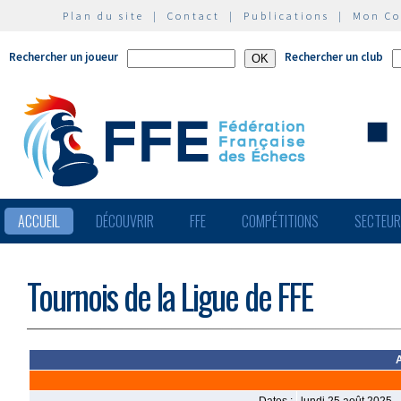
Plan du site
|
Contact
|
Publications
|
Mon C
Rechercher un joueur
Rechercher un club
ACCUEIL
DÉCOUVRIR
FFE
COMPÉTITIONS
SECTEU
Tournois de la Ligue de FFE
A