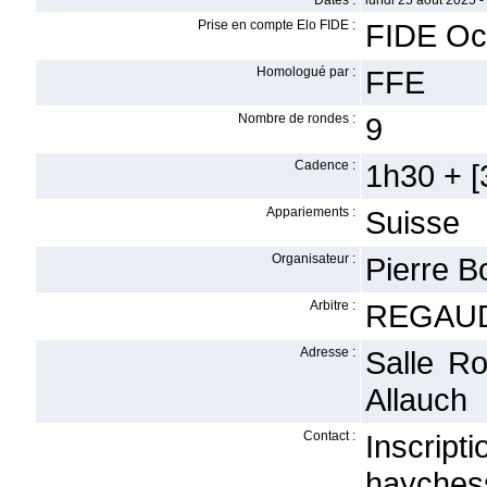
Dates :
lundi 25 août 2025 
Prise en compte Elo FIDE :
FIDE Oc
Homologué par :
FFE
Nombre de rondes :
9
Cadence :
1h30 + [3
Appariements :
Suisse
Organisateur :
Pierre B
Arbitre :
REGAUD
Adresse :
Salle Ro
Allauch
Contact :
Inscrip
hayches