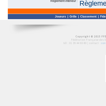
Règlement intérieur :
Règlemen
Joueurs
|
Grille
|
Classement
|
Fide
Copyright © 2015 FFE
Fédération Française des 
tél :
01 39 44 65 80
| contact :
con