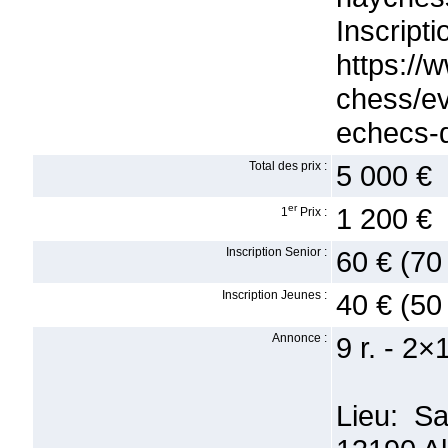
Inscr
https://
chess/ev
echecs-d
Total des prix :
5 000 €
er
1 200 €
1
Prix :
Inscription Senior :
60 € (70
Inscription Jeunes :
40 € (50
Annonce :
9 r. - 2×
Lieu: Sa