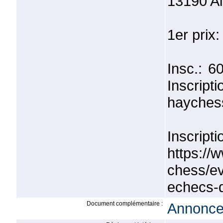
13190 Al
1er prix:
Insc.: 6
Inscrip
hayches
Inscr
https://
chess/ev
echecs-d
Document complémentaire :
Annonce 