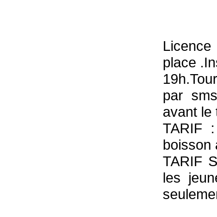
Licence
place .I
19h.Tour
par sms
avant le 
TARIF :
boisson 
TARIF S
les jeu
seulemen