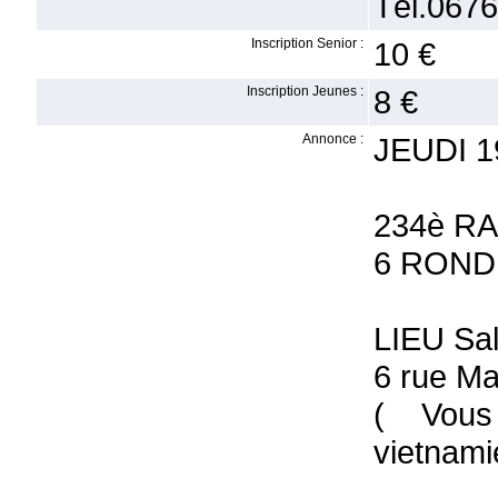
Tél.0676
Inscription Senior :
10 €
Inscription Jeunes :
8 €
Annonce :
JEUDI 1
234è RA
6 ROND
LIEU Sa
6 rue M
( Vous
vietnami