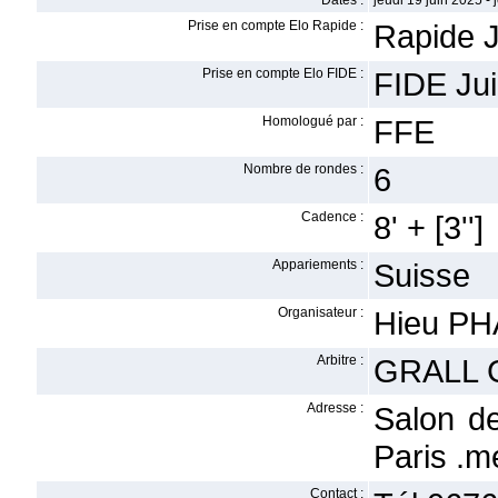
Dates :
jeudi 19 juin 2025 - 
Prise en compte Elo Rapide :
Rapide J
Prise en compte Elo FIDE :
FIDE Jui
Homologué par :
FFE
Nombre de rondes :
6
Cadence :
8' + [3'']
Appariements :
Suisse
Organisateur :
Hieu P
Arbitre :
GRALL 
Adresse :
Salon d
Paris .
Contact :