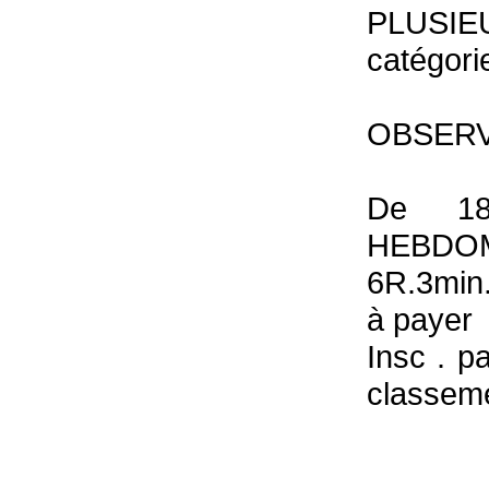
PLUSIE
catégorie
OBSERV
De 1
HEBDOM
6R.3min.
à payer
Insc . p
classeme