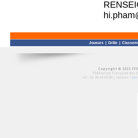
RENSE
hi.pham
Joueurs
|
Grille
|
Classem
Copyright © 2015 FFE
Fédération Française des 
tél :
01 39 44 65 80
| contact :
con