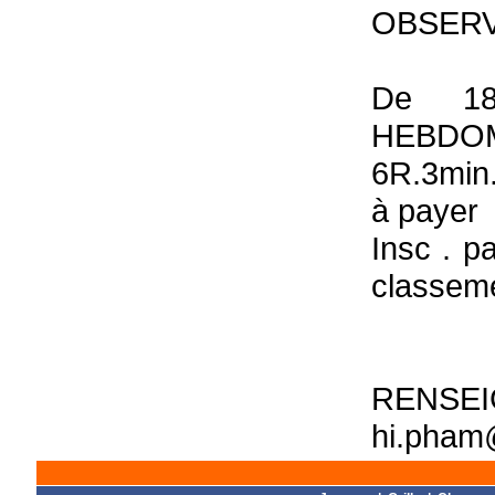
OBSERV
De 1
HEBDOM
6R.3min.
à payer
Insc . p
classeme
RENSE
hi.pham