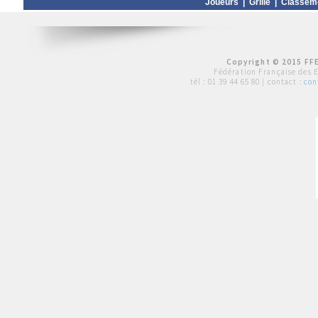
Joueurs
|
Grille
|
Classem
Copyright © 2015 FFE
Fédération Française des 
tél :
01 39 44 65 80
| contact :
con