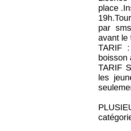
place .I
19h.Tour
par sms
avant le 
TARIF :
boisson 
TARIF S
les jeu
seulemen
PLUSIE
catégorie