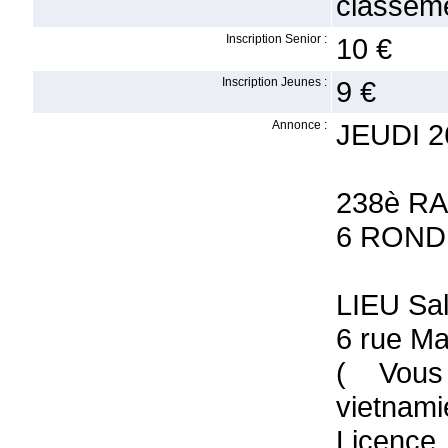
classeme
Inscription Senior :
10 €
Inscription Jeunes :
9 €
Annonce :
JEUDI 2
238è RA
6 ROND
LIEU Sa
6 rue M
( Vous
vietnami
Licence